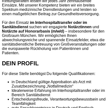
Rettungskräften leisten wir jedes Jahr zehntausende
Einsätze. Mit unserer Kompetenz bieten wir ein breites
Spektrum medizinische Dienstleistungen und leisten so
einen maßgeblichen Beitrag zur Gesundheitsversorgung.
Für den Einsatz
im Interhospitaltransfer oder im
Sanitätsdienst
suchen wir engagierte
Notärztinnen
und
Notärzte
auf Honorarbasis (m/w/d)
– insbesondere für den
Großraum München. Wir ermöglichen Ihnen
abwechslungsreiche und spannende Einsatzfelder, etwa die
sanitätsdienstliche Betreuung von Großveranstaltungen oder
die europaweite Rückholung von Patientinnen und
Patienten.
DEIN PROFIL
Für diese Stelle benötigst Du folgende Qualifikationen:
in Deutschland gültige Approbation als Arzt mit
Zusatzbezeichnung „Notfallmedizin“
Idealerweise Erfahrung im Interhospitaltransfer oder im
Bereich Sanitätsdienst
Entscheidungsfreude, Verantwortungsbewusstsein und
Teamfähigkeit
gute Sprachkenntnisse in Deutsch und Englisch